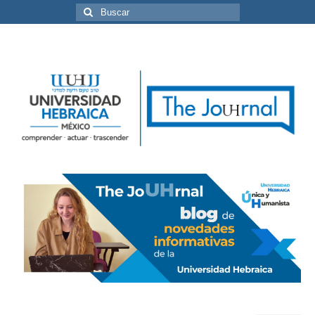
Buscar
por: