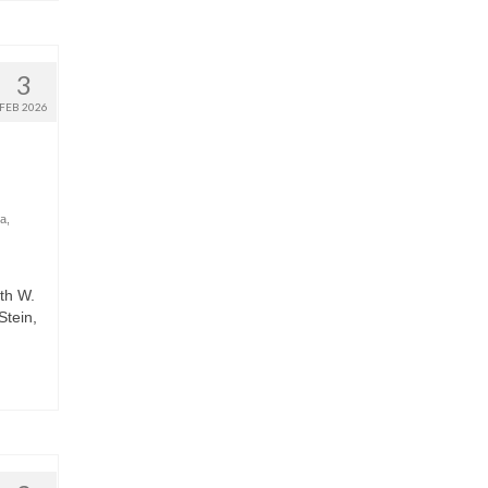
3
FEB 2026
ía
,
th W.
Stein,