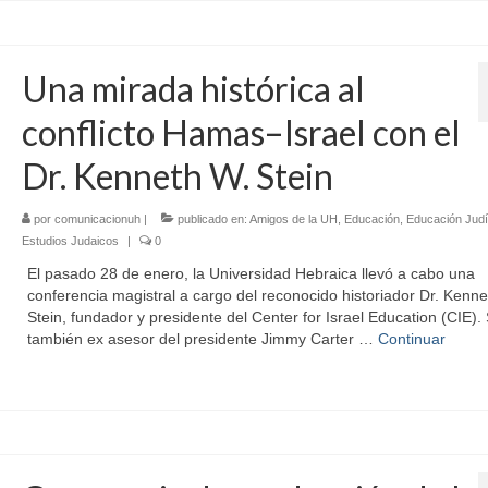
Una mirada histórica al
conflicto Hamas–Israel con el
Dr. Kenneth W. Stein
por
comunicacionuh
|
publicado en:
Amigos de la UH
,
Educación
,
Educación Jud
Estudios Judaicos
|
0
El pasado 28 de enero, la Universidad Hebraica llevó a cabo una
conferencia magistral a cargo del reconocido historiador Dr. Kenne
Stein, fundador y presidente del Center for Israel Education (CIE). 
también ex asesor del presidente Jimmy Carter …
Continuar