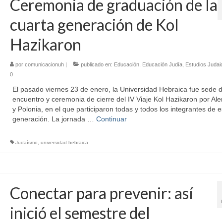
Ceremonia de graduación de la
cuarta generación de Kol
Hazikaron
por
comunicacionuh
|
publicado en:
Educación
,
Educación Judía
,
Estudios Judai
0
El pasado viernes 23 de enero, la Universidad Hebraica fue sede d
encuentro y ceremonia de cierre del IV Viaje Kol Hazikaron por Al
y Polonia, en el que participaron todas y todos los integrantes de e
generación. La jornada …
Continuar
Judaísmo
,
universidad hebraica
Conectar para prevenir: así
inició el semestre del