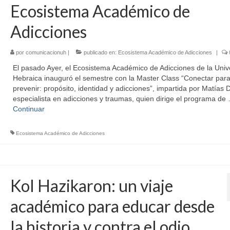
Ecosistema Académico de
Adicciones
por
comunicacionuh
|
publicado en:
Ecosistema Académico de Adicciones
|
El pasado Ayer, el Ecosistema Académico de Adicciones de la Univ
Hebraica inauguró el semestre con la Master Class “Conectar par
prevenir: propósito, identidad y adicciones”, impartida por Matías 
especialista en adicciones y traumas, quien dirige el programa de
Continuar
Ecosistema Académico de Adicciones
Kol Hazikaron: un viaje
académico para educar desde
la historia y contra el odio