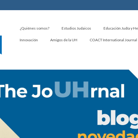
¿Quiénes somos?
Estudios Judaicos
Educación Judía y H
Innovación
Amigos de la UH
COACT International Journal