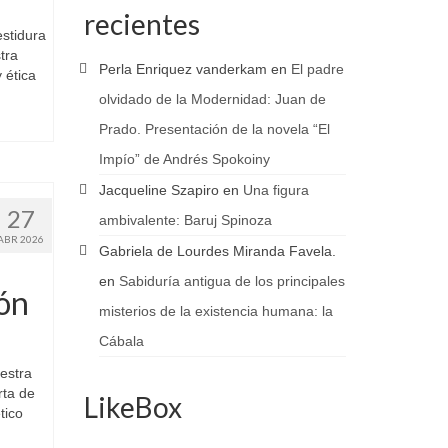
recientes
estidura
tra
Perla Enriquez vanderkam
en
El padre
 ética
olvidado de la Modernidad: Juan de
Prado. Presentación de la novela “El
Impío” de Andrés Spokoiny
Jacqueline Szapiro
en
Una figura
27
ambivalente: Baruj Spinoza
ABR 2026
Gabriela de Lourdes Miranda Favela.
en
Sabiduría antigua de los principales
ión
misterios de la existencia humana: la
Cábala
estra
rta de
LikeBox
tico