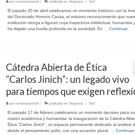
por
comunicacionuh
|
publicado en:
Negocios
|
0
El pasado 20 de abril celebramos un momento histórico con la Inv
del Doctorado Honoris Causa, el máximo reconocimiento que nues
institución otorga a figuras cuya trayectoria intelectual, humanista y
ha dejado una huella profunda en la sociedad. En …
Continuar
Cátedra Abierta de Ética
“Carlos Jinich”: un legado vivo
para tiempos que exigen reflex
por
comunicacionuh
|
publicado en:
Negocios
|
0
El pasado 17 de febrero celebramos un momento decisivo para nu
misión académica y humanista: la inauguración de la Cátedra Abie
Ética “Carlos Jinich”, un espacio permanente dedicado al análisis é
desde el pensamiento judío, con una vocación plural, …
Continuar