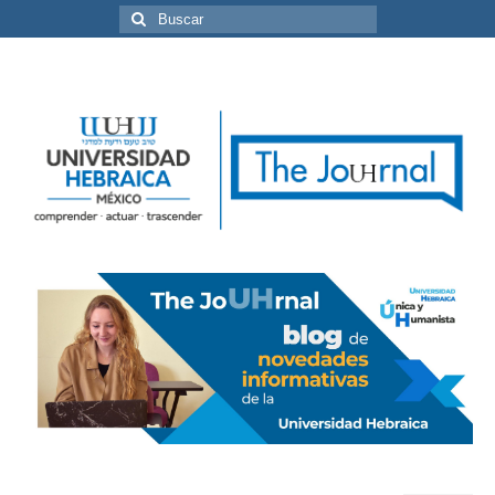
Buscar
por: