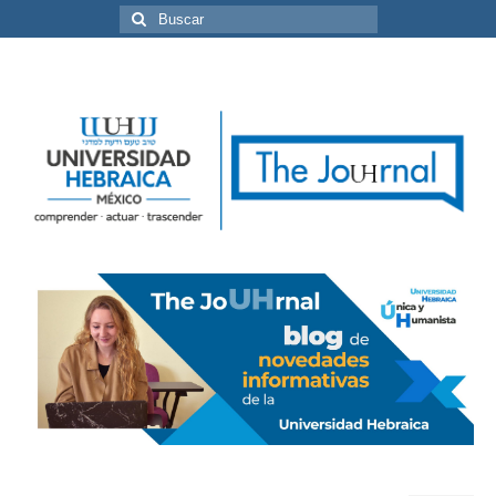
Buscar
por: