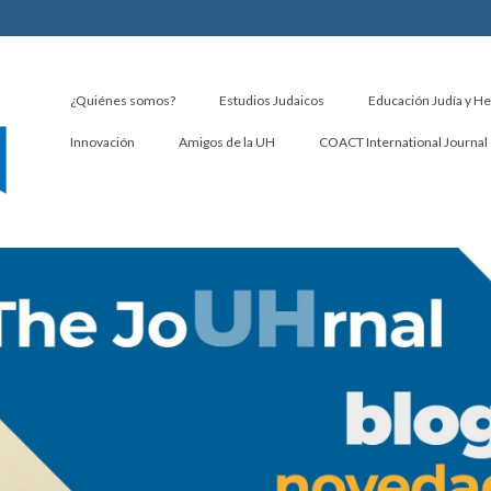
¿Quiénes somos?
Estudios Judaicos
Educación Judía y H
Innovación
Amigos de la UH
COACT International Journal