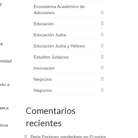
u
Ecosistema Académico de
Adicciones
Educación
Educación Judía
os
Educación Judía y Hebreo
Estudios Judaicos
ntidad
Innovación
Negocios
odo a
Negocios
tum
,a
Comentarios
recientes
liosa
Perla Enriquez vanderkam
en
El padre