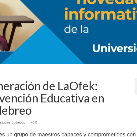
neración de LaOfek:
rvención Educativa en
 Hebreo
studios Judaicos
|
0
es un grupo de maestros capaces y comprometidos con