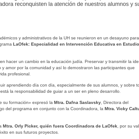
adora reconquisten la atención de nuestros alumnos y s
cadémicos y administrativos de la UH se reunieron en un desayuno para
rograma
LaOfek: Especialidad en Intervención Educativa en Estudi
n hacer un cambio en la educación judía. Preservar y transmitir la ide
o y amor por la comunidad y así lo demostraron las participantes que
da profesional.
guir aprendiendo día con día, especialmente de sus alumnos, y sobre t
stá la responsabilidad de guiar a un ser en pleno desarrollo.
e su formación» expresó la
Mtra. Dafna Saslavsky
, Directora del
go del programa en conjunto con la Coordinadora, la
Mtra. Vicky Cal
la
Mtra. Orly Picker, quién fuera Coordinadora de LaOfek
, por su va
éxito en sus futuros proyectos.