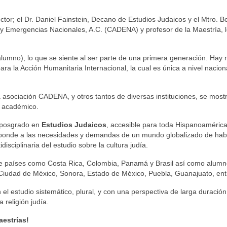
ector; el Dr. Daniel Fainstein, Decano de Estudios Judaicos y el Mtro. 
y Emergencias Nacionales, A.C. (CADENA) y profesor de la Maestría, 
alumno), lo que se siente al ser parte de una primera generación. Hay
ra la Acción Humanitaria Internacional, la cual es única a nivel naciona
a asociación CADENA, y otros tantos de diversas instituciones, se most
o académico.
r posgrado en
Estudios Judaicos
, accesible para toda Hispanoamérica
esponde a las necesidades y demandas de un mundo globalizado de hab
isciplinaria del estudio sobre la cultura judía.
e países como Costa Rica, Colombia, Panamá y Brasil así como alumn
o, Ciudad de México, Sonora, Estado de México, Puebla, Guanajuato, ent
el estudio sistemático, plural, y con una perspectiva de larga duración
a religión judía.
aestrías!