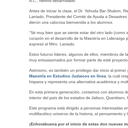
A.C., hemos desarrollado.
Antes de iniciar la clase, el Dr. Yehuda Bar-Shalom, R
Laniado, Presidente del Comité de Ayuda a Desastres 
dieron una calurosa bienvenida a los alumnos.
“Sé muy bien que se siente estar del otro lado (como 
corazón en el desarrollo de la Maestría en Liderazgo pa
expresó el Mtro. Laniado.
Estos futuros líderes, algunos de ellos, miembros de l
muy entusiasmados por formar parte de esté proyect
Asimismo, es también un privilegio dar inicio al prime
Maestría en Estudios Judaicos en línea
, la cuál r
hispana y representa una alternativa académica y multid
En esta primera generación, contamos con alumnos d
interior del país de los estados de Jalisco, Querétar
Este programa está dirigido a personas interesadas en 
multifacético universo de la historia, el pensamiento y l
¡Enhorabuena por el inicio de estas dos nuevas m