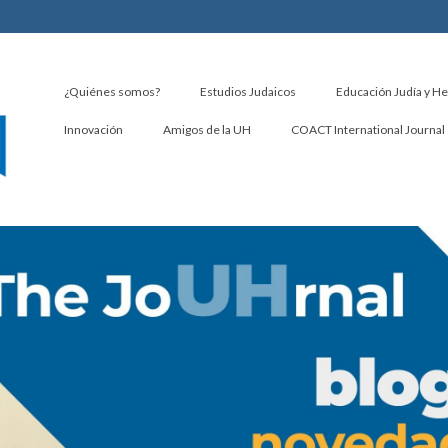
¿Quiénes somos?
Estudios Judaicos
Educación Judía y H
Innovación
Amigos de la UH
COACT International Journal