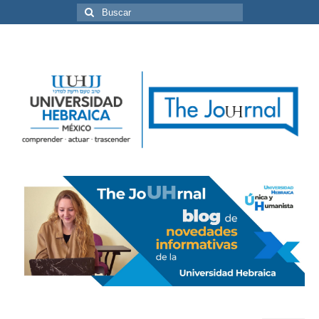
Buscar
por: