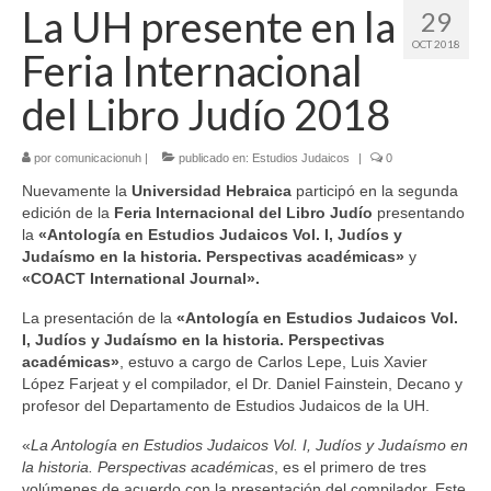
La UH presente en la
29
OCT 2018
Feria Internacional
del Libro Judío 2018
por
comunicacionuh
|
publicado en:
Estudios Judaicos
|
0
Nuevamente la
Universidad Hebraica
participó en la segunda
edición de la
Feria Internacional del Libro Judío
presentando
la
«Antología en Estudios Judaicos Vol. I, Judíos y
Judaísmo en la historia. Perspectivas académicas»
y
«COACT International Journal».
La presentación de la
«Antología en Estudios Judaicos Vol.
I, Judíos y Judaísmo en la historia. Perspectivas
académicas»
, estuvo a cargo de Carlos Lepe, Luis Xavier
López Farjeat y el compilador, el Dr. Daniel Fainstein, Decano y
profesor del Departamento de Estudios Judaicos de la UH.
«
La Antología en Estudios Judaicos Vol. I, Judíos y Judaísmo en
la historia. Perspectivas académicas
, es el primero de tres
volúmenes de acuerdo con la presentación del compilador. Este