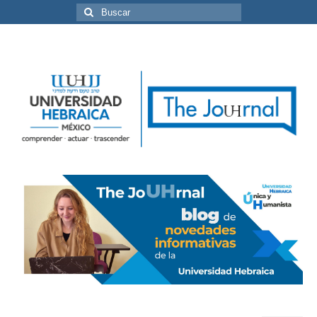
Buscar
por: