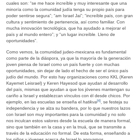
cuales son: “se me hace increíble y muy interesante que una
minoría como la comunidad judía tenga su propio país para
poder sentirse segura”; “am Israel Jai”; “increíble país, con gran
cultura y sentimiento de pertenencia, así como familiar. Con
mucha innovación tecnológica, que ha ayudado a mejorar el
país y al mundo entero”; y “un lugar increíble. Lleno de
oportunidades”.
Como vemos, la comunidad judeo-mexicana es fundamental
como parte de la diáspora, ya que la mayoría de la generación
joven piensa de Israel como un país fuerte y con muchas
oportunidades, sin dejar de lado el hecho de ser el único país
judío del mundo. Por esto hay organizaciones como KKL (Keren
Kayemet Leisrael) y Keren Hayesod que ayudan al desarrollo
del país, mismas que ayudan a que los jóvenes mantengan su
cariño a Israel y establezcan vínculos con él desde chicos. Por
[4]
ejemplo, en las escuelas se enseña el
hatikva
, se festeja su
independencia y se alza su bandera, por lo que nuestros lazos
con Israel son muy importantes para la comunidad y no solo
nos inculcan estos valores desde la escuela de manera formal,
sino que también en la casa y en la tnuá, que se transmite a
través de la educación no formal. De esta forma, enseñando a
los niños y jóvenes acerca de Israel lo apoyamos