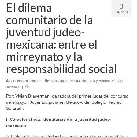
El dilema
3
JUN 2019
comunitario de la
juventud judeo-
mexicana: entre el
mirreynato y la
responsabilidad social
por
comunicacionuh
|
publicado en:
Educación Judía y Hebreo
,
Estudios
Judaicos
|
0
Por: Vivian Braverman, ganadora del primer lugar del concurso
de ensayo «Juventud judía en México», del Colegio Hebreo
Sefaradí.
I. Características identitarias de la juventud judeo-
mexicana
.
Actualmente, la juventud judeo-mexicana está experimentando