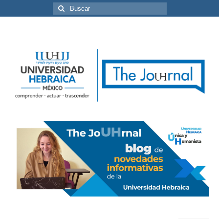
Buscar
por: