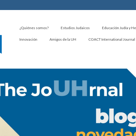
¿Quiénes somos?
Estudios Judaicos
Educación Judía y H
Innovación
Amigos de la UH
COACT International Journal