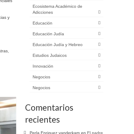
nciales
Ecosistema Académico de
Adicciones
ias y
Educación
Educación Judía
Educación Judía y Hebreo
tras,
Estudios Judaicos
Innovación
Negocios
Negocios
Comentarios
recientes
Perla Enriquez vanderkam
en
El padre