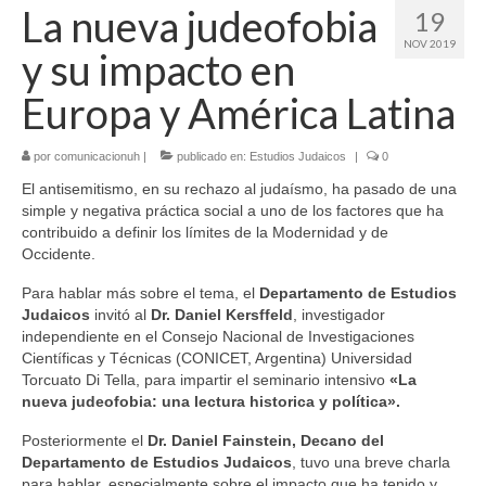
La nueva judeofobia
19
NOV 2019
y su impacto en
Europa y América Latina
por
comunicacionuh
|
publicado en:
Estudios Judaicos
|
0
El antisemitismo, en su rechazo al judaísmo, ha pasado de una
simple y negativa práctica social a uno de los factores que ha
contribuido a definir los límites de la Modernidad y de
Occidente.
Para hablar más sobre el tema, el
Departamento de Estudios
Judaicos
invitó al
Dr. Daniel Kersffeld
, investigador
independiente en el Consejo Nacional de Investigaciones
Científicas y Técnicas (CONICET, Argentina) Universidad
Torcuato Di Tella, para impartir el seminario intensivo
«La
nueva judeofobia: una lectura historica y política».
Posteriormente el
Dr. Daniel Fainstein, Decano del
Departamento de Estudios Judaicos
, tuvo una breve charla
para hablar, especialmente sobre el impacto que ha tenido y