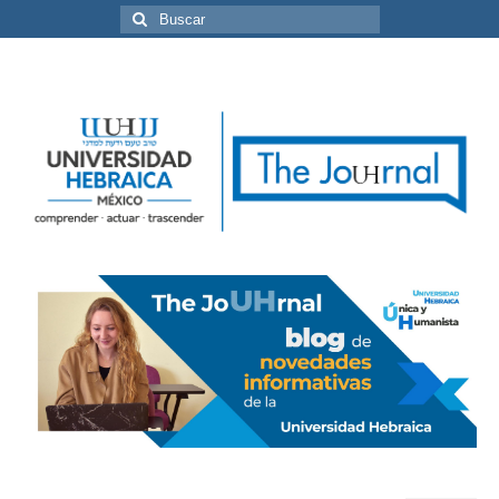
Buscar
por: