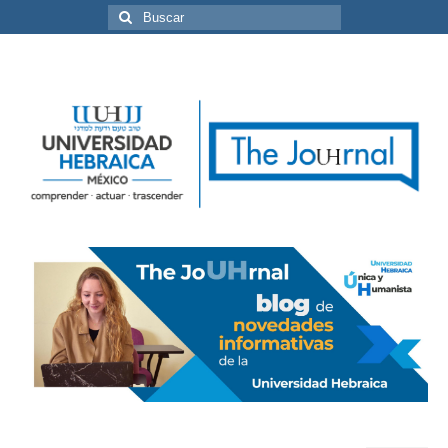
Buscar
por: