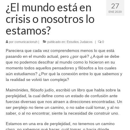
¿El mundo está en
27
ENE 2020
crisis o nosotros lo
estamos?
por
comunicacionuh
|
publicado en:
Estudios Judaicos
|
0
Pareciera que cada vez comprendemos menos lo que está
pasando en el mundo actual, pero ¿por qué? ¿A qué se debe
que no podemos descifrar al mundo como lo hicieron en su
momento todos aquellos pensadores y filósofos a los cuales
aún estudiamos? ¿Por qué la conexión entre lo que sabemos y
la realidad se volvió tan compleja?
Maimónides, filósofo judío, escribió un libro que habla sobre la
perplejidad, la cual define como un estado de confusión ante
fuerzas diversas que nos atraen a direcciones encontradas. Un
ser perplejo no tiene un camino, o no sabe cuál tomar, y al no
saber, o al no encontrar, siente la necesidad de construir uno.
Estamos en una era de perplejidad, no tenemos un camino
claro, no sabemos qué hacer, cuál tomar, o hacia dónde