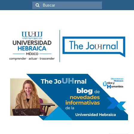
Buscar
por: