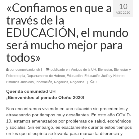
«Confiamos en que a
10
AGO 2020
través de la
EDUCACIÓN, el mundo
será mucho mejor para
todos»
por
comunicacionuh
|
publicado en:
Amigos de la UH
,
Bienestar
,
Bienestar y
Psicoterapia
,
Departamento de Hebreo
,
Educación
,
Educación Judía y Hebreo
,
Estudios Judaicos
,
Innovación
,
Negocios
,
Negocios
|
0
Querida comunidad UH
¡Bienvenidos al periodo Otoño 2020!
Nos encontramos viviendo en una situación sin precedentes y
atravesando por tiempos muy desafiantes. En este año COVID-
19, estamos amenazados por problemas de salud, económicos
y sociales. Sin embargo, es exactamente durante estos tiempos
en los que el espíritu se levanta para marcar la diferencia y