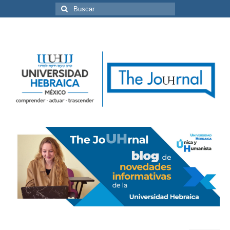
Buscar
por: