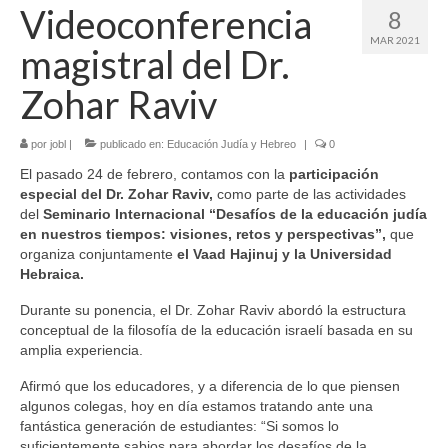
Videoconferencia
8
MAR 2021
magistral del Dr.
Zohar Raviv
por
jobl
|
publicado en:
Educación Judía y Hebreo
|
0
El pasado 24 de febrero, contamos con la
participación
especial del Dr. Zohar Raviv,
como parte de las actividades
del
Seminario Internacional “Desafíos de la educación judía
en nuestros tiempos: visiones, retos y perspectivas”,
que
organiza conjuntamente
el Vaad Hajinuj y la Universidad
Hebraica.
Durante su ponencia, el Dr. Zohar Raviv abordó la estructura
conceptual de la filosofía de la educación israelí basada en su
amplia experiencia.
Afirmó que los educadores, y a diferencia de lo que piensen
algunos colegas, hoy en día estamos tratando ante una
fantástica generación de estudiantes: “Si somos lo
suficientemente sabios para abordar los desafíos de la