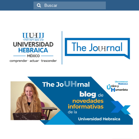
Buscar
por: