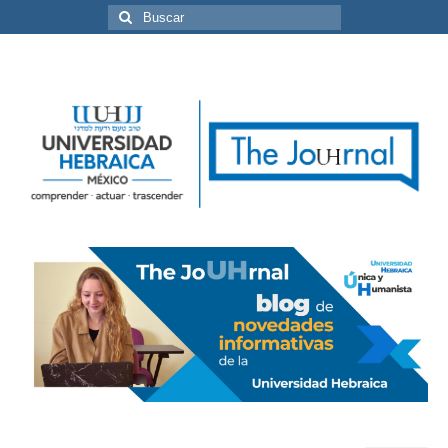
Buscar
por: