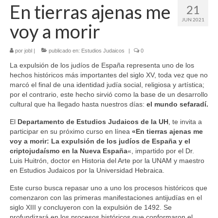
En tierras ajenas me
21
JUN 2021
voy a morir
por
jobl
|
publicado en:
Estudios Judaicos
|
0
La expulsión de los judíos de España representa uno de los
hechos históricos más importantes del siglo XV, toda vez que no
marcó el final de una identidad judía social, religiosa y artística;
por el contrario, este hecho sirvió como la base de un desarrollo
cultural que ha llegado hasta nuestros días:
el mundo sefaradí.
El
Departamento de Estudios Judaicos de la UH
, te invita a
participar en su próximo curso en línea
«En tierras ajenas me
voy a morir: La expulsión de los judíos de España y el
criptojudaísmo en la Nueva España
«, impartido por el Dr.
Luis Huitrón, doctor en Historia del Arte por la UNAM y maestro
en Estudios Judaicos por la Universidad Hebraica.
Este curso busca repasar uno a uno los procesos históricos que
comenzaron con las primeras manifestaciones antijudías en el
siglo XIII y concluyeron con la expulsión de 1492. Se
profundizará en los procesos históricos que conformaron el