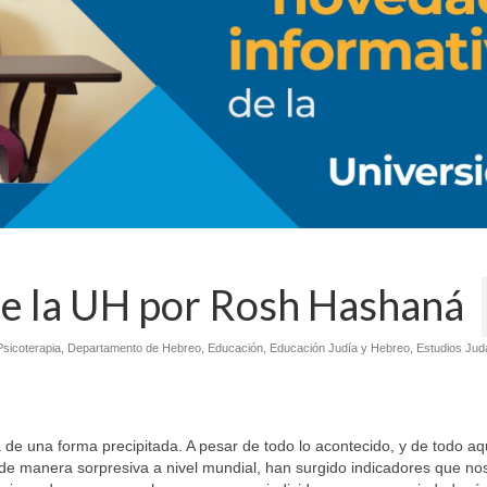
de la UH por Rosh Hashaná
Psicoterapia
,
Departamento de Hebreo
,
Educación
,
Educación Judía y Hebreo
,
Estudios Jud
 de una forma precipitada. A pesar de todo lo acontecido, y de todo aq
e manera sorpresiva a nivel mundial, han surgido indicadores que no