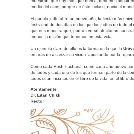
muestran, que hoy más que nunca, debemos seguir m
medio del caos, porque de éste incluso, nació el mun
El pueblo judío abre un nuevo año, la fiesta más unive
festividad de dos días en los que los judíos de todo e
que nos muestra que, podrán verse afectadas nuestras
menos la misión que tenemos en esta vida.
Un ejemplo claro de ello es la forma en la que la
Univ
en aras de alcanzar su visión: apostando por la repar
Como cada Rosh Hashaná, como cada año nuevo para no
de todos y cada uno de los que forman parte de la co
todos sean inscritos en el libro de la vida, en el libro de
Atentamente
Dr. Eitan Chikli
Rector