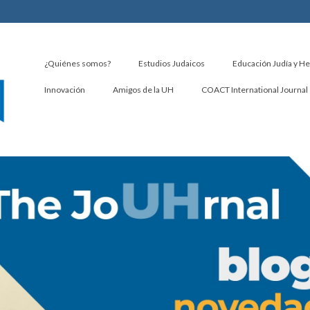
¿Quiénes somos?
Estudios Judaicos
Educación Judía y H
Innovación
Amigos de la UH
COACT International Journal