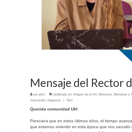
Mensaje del Rector 
por
jobl
|
publicado en:
Amigos de la UH
,
Bienestar
,
Bienestar y 
Innovación
,
Negocios
|
0
Querida comunidad UH:
Pareciera que en estos últimos años, el tiempo avanza
que estamos viviendo en esta época que nos sacudió d