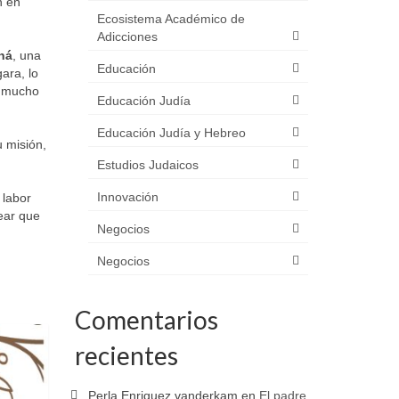
n en
Ecosistema Académico de
Adicciones
ná
, una
Educación
ara, lo
i mucho
Educación Judía
Educación Judía y Hebreo
u misión,
Estudios Judaicos
Innovación
 labor
ear que
Negocios
Negocios
Comentarios
recientes
Perla Enriquez vanderkam
en
El padre