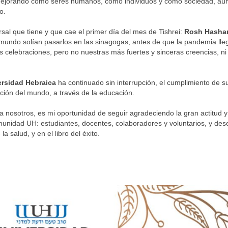
ejorando como seres humanos, como individuos y como sociedad, aú
do.
rsal que tiene y que cae el primer día del mes de Tishrei:
Rosh Hasha
l mundo solían pasarlos en las sinagogas, antes de que la pandemia lleg
 celebraciones, pero no nuestras más fuertes y sinceras creencias, n
ersidad Hebraica
ha continuado sin interrupción, el cumplimiento de s
ación del mundo, a través de la educación.
sotros, es mi oportunidad de seguir agradeciendo la gran actitud y
munidad UH: estudiantes, docentes, colaboradores y voluntarios, y des
 la salud, y en el libro del éxito.