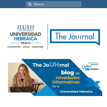
Buscar
por: