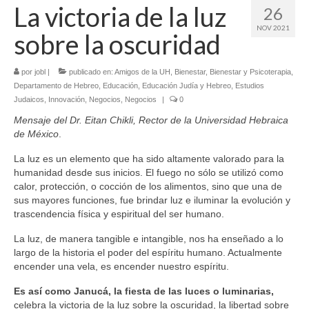
La victoria de la luz
26
NOV 2021
sobre la oscuridad
por
jobl
|
publicado en:
Amigos de la UH
,
Bienestar
,
Bienestar y Psicoterapia
,
Departamento de Hebreo
,
Educación
,
Educación Judía y Hebreo
,
Estudios
Judaicos
,
Innovación
,
Negocios
,
Negocios
|
0
Mensaje del Dr. Eitan Chikli, Rector de la Universidad Hebraica
de México
.
La luz es un elemento que ha sido altamente valorado para la
humanidad desde sus inicios. El fuego no sólo se utilizó como
calor, protección, o cocción de los alimentos, sino que una de
sus mayores funciones, fue brindar luz e iluminar la evolución y
trascendencia física y espiritual del ser humano.
La luz, de manera tangible e intangible, nos ha enseñado a lo
largo de la historia el poder del espíritu humano. Actualmente
encender una vela, es encender nuestro espíritu.
Es así como
Janucá, la fiesta de las luces o luminarias,
celebra la victoria de la luz sobre la oscuridad, la libertad sobre