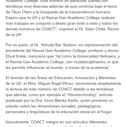
Academic College. Este número en particular cuenta con
temáticas muy diversas además de que continúa bajo el tema
de Tikun Olam y la búsqueda de la trascendencia humana.
Espero que la UH y el Ramat Gan Academic College realicen
más trabajos en conjunto y deseo gran éxito a éste y todos los
demás números de COACT”, expresó el Dr. Eitan Chikli, Rector
de la UH.
Por su parte, el Dr. Yehuda Bar Shalom, en representación del
presidente del Ramat Gan Academic College, profesor y doctor
Ehud Kokia, mencionó que “tal como la Universidad Hebraica, y
el Ramat Gan Academic College, son multidisciplinarios, lo que
les permite influenciar al mundo, a través de la academia”.
El director de las Áreas de Educación, Innovación y Bienestar
de la UH, el Mtro. Miguel Ángel Pérez, recomienda ampliamente
la lectura de este número de COACT debido a las temáticas
que aborda, como por ejemplo el “
Homeschooling”,
artículo
publicado por la Dra. Irena Blanky-Karlin, quien presenta un
estudio sobre las dimensiones sociales, pedagógicas,
personales y lingüísticas de la educación inicial en el hogar.
Nuevamente, COACT integra en sus artículos diferentes