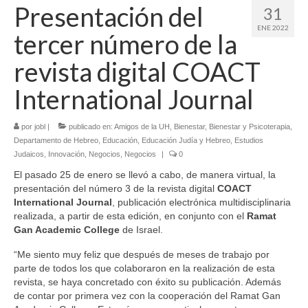
Presentación del
31
ENE 2022
tercer número de la
revista digital COACT
International Journal
por
jobl
|
publicado en:
Amigos de la UH
,
Bienestar
,
Bienestar y Psicoterapia
,
Departamento de Hebreo
,
Educación
,
Educación Judía y Hebreo
,
Estudios
Judaicos
,
Innovación
,
Negocios
,
Negocios
|
0
El pasado 25 de enero se llevó a cabo, de manera virtual, la
presentación del número 3 de la revista digital
COACT
International Journal
, publicación electrónica multidisciplinaria
realizada, a partir de esta edición, en conjunto con el
Ramat
Gan Academic College
de Israel.
“Me siento muy feliz que después de meses de trabajo por
parte de todos los que colaboraron en la realización de esta
revista, se haya concretado con éxito su publicación. Además
de contar por primera vez con la cooperación del Ramat Gan