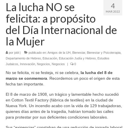
La lucha NO se
4
MAR 2022
felicita: a propósito
del Día Internacional de
la Mujer
por
jobl
|
publicado en:
Amigos de la UH
,
Bienestar
,
Bienestar y Psicoterapia
,
Departamento de Hebreo
,
Educación
,
Educación Judía y Hebreo
,
Estudios
Judaicos
,
Innovación
,
Negocios
,
Negocios
|
0
No se felicita, ni se festeja, ni se celebra,
la lucha del 8 de
marzo se conmemora
. Recordemos un poco el origen de esta
fecha tan importante.
El 8 de marzo de 1908, un trágico y lamentable hecho sucedió
en Cotton Textil Factory (fábrica de textiles) en la ciudad de
Nueva York. Un incendio acabo con la vida de 129 trabajadoras,
quienes días antes de la tragedia, habían tomado las calles
para protestar por sus deficientes condiciones laborales.
Sus “exigencias” constaban de una reducción de jornada laboral