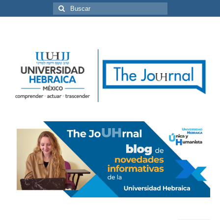
Buscar
por: