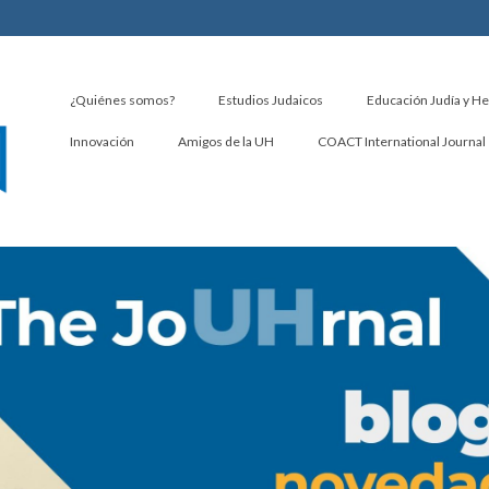
¿Quiénes somos?
Estudios Judaicos
Educación Judía y H
Innovación
Amigos de la UH
COACT International Journal