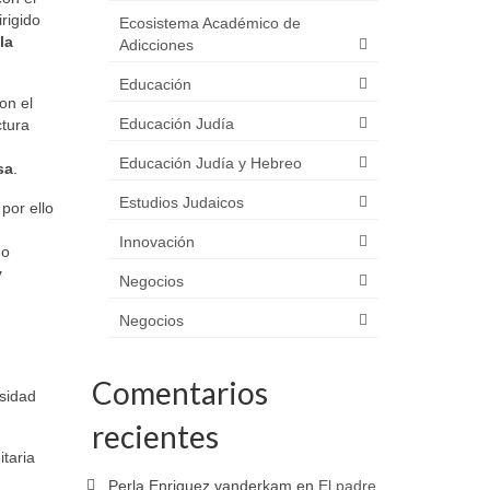
rigido
Ecosistema Académico de
la
Adicciones
Educación
on el
Educación Judía
ctura
Educación Judía y Hebreo
sa
.
Estudios Judaicos
por ello
Innovación
do
y
Negocios
Negocios
Comentarios
rsidad
recientes
taria
Perla Enriquez vanderkam
en
El padre