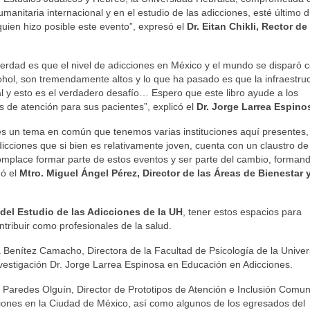
anitaria internacional y en el estudio de las adicciones, esté último di
quien hizo posible este evento”, expresó el
Dr. Eitan Chikli, Rector de 
 verdad es que el nivel de adicciones en México y el mundo se disparó c
ol, son tremendamente altos y lo que ha pasado es que la infraestru
l y esto es el verdadero desafío… Espero que este libro ayude a los
 de atención para sus pacientes”, explicó el
Dr. Jorge Larrea Espino
 es un tema en común que tenemos varias instituciones aquí presentes, 
dicciones que si bien es relativamente joven, cuenta con un claustro de
complace formar parte de estos eventos y ser parte del cambio, forman
nó el
Mtro. Miguel Ángel Pérez, Director de las Áreas de Bienestar 
 del Estudio de las Adicciones de la UH
, tener estos espacios para
tribuir como profesionales de la salud.
a Benítez Camacho, Directora de la Facultad de Psicología de la Unive
vestigación Dr. Jorge Larrea Espinosa en Educación en Adicciones.
 Paredes Olguín, Director de Prototipos de Atención e Inclusión Comuni
cciones en la Ciudad de México, así como algunos de los egresados del