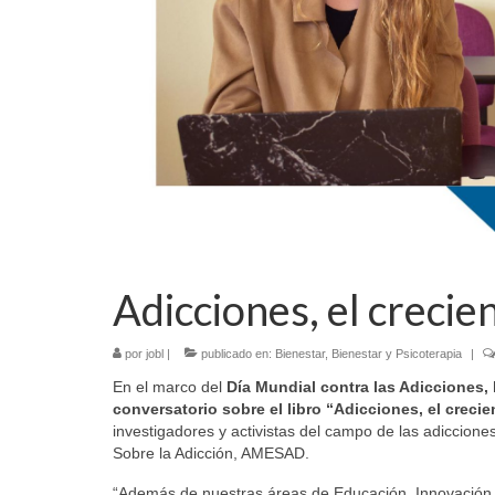
Adicciones, el crecie
por
jobl
|
publicado en:
Bienestar
,
Bienestar y Psicoterapia
|
En el marco del
Día Mundial contra las Adicciones, 
conversatorio sobre el libro “Adicciones, el crecie
investigadores y activistas del campo de las adiccion
Sobre la Adicción, AMESAD.
“Además de nuestras áreas de Educación, Innovación,