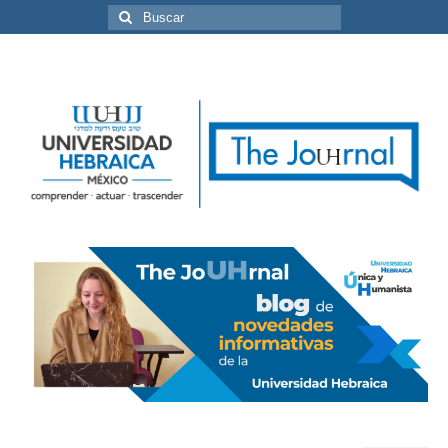
Buscar
por: