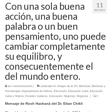
Con una sola buena
11
SEP 2023
acción, una buena
palabra o un buen
pensamiento, uno puede
cambiar completamente
su equilibro, y
consecuentemente el
del mundo entero.
por
comunicacionuh
|
publicado en:
Amigos de la UH
,
Bienestar
,
Bienestar y
Psicoterapia
,
Departamento de Hebreo
,
Educación
,
Educación Judía
,
Educación
Judía y Hebreo
,
Estudios Judaicos
,
Innovación
,
Negocios
,
Negocios
|
0
Mensaje de Rosh Hashaná del Dr. Eitan Chikli