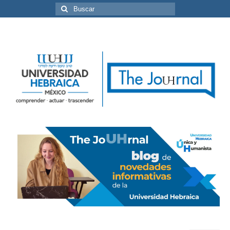
Buscar
por: