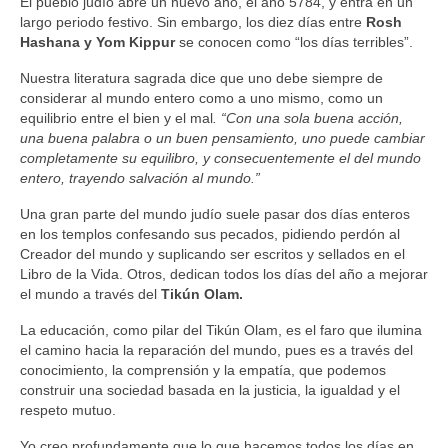
El pueblo judío abre un nuevo año, el año 5784, y entra en un
largo periodo festivo. Sin embargo, los diez días entre
Rosh
Hashana y Yom Kippur
se conocen como “los días terribles”.
Nuestra literatura sagrada dice que uno debe siempre de
considerar al mundo entero como a uno mismo, como un
equilibrio entre el bien y el mal
. “Con una sola buena acción,
una buena palabra o un buen pensamiento, uno puede cambiar
completamente su equilibro, y consecuentemente el del mundo
entero, trayendo salvación al mundo.”
Una gran parte del mundo judío suele pasar dos días enteros
en los templos confesando sus pecados, pidiendo perdón al
Creador del mundo y suplicando ser escritos y sellados en el
Libro de la Vida. Otros, dedican todos los días del año a mejorar
el mundo a través del
Tikún Olam.
La educación, como pilar del Tikún Olam, es el faro que ilumina
el camino hacia la reparación del mundo, pues es a través del
conocimiento, la comprensión y la empatía, que podemos
construir una sociedad basada en la justicia, la igualdad y el
respeto mutuo.
Yo creo profundamente que lo que hacemos todos los días en