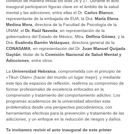
continuó de manera virtual los días 26 y 27. Durante el acto
inaugural participaron figuras clave en el ámbito de la salud
mental y las adicciones, entre ellas el Dr.
Carlos Blanco
,
representante de la embajada de EUA; la Dra.
María Elena
Medina Mora
, directora de la Facultad de Psicología de la
UNAM; el
Dr.
Raúl Naveda
, en representación de la
gobernadora del Estado de México, Mtra.
Delfina Gómez
; y la
Dra.
Evalinda Barrón Velázquez
, directora general de la
CONASAMA
, en representación del Dr.
Juan Manuel Quijada
Gaytán
, titular de la
Comisión Nacional de Salud Mental y
Adicciones
, entre otros.
La
Universidad Hebraica
, comprometida con el principio de
«Tikun Olam» (hacer del mundo un lugar mejor), y mediante
este tipo de espacios de reflexión, reafirma su compromiso de
formar profesionales de excelencia enfocados en la
comprensión y tratamiento del comportamiento adictivo. Los
programas académicos de la universidad abordan esta
problemática desde una perspectiva psicodinámica, con
herramientas efectivas para la prevención y tratamiento de las
adicciones, y un enfoque en la reducción de riesgos y daños.
Te invitamos revivir el acto inaugural de este primer