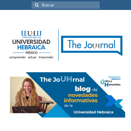
Buscar
por: