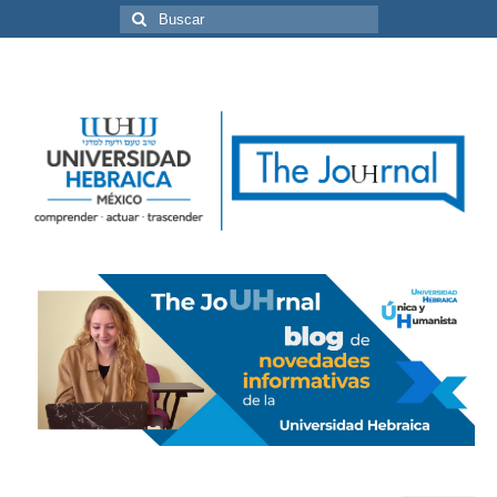
Buscar
por: