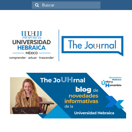
Buscar
por: