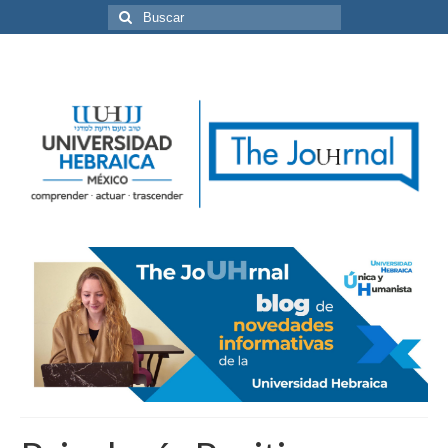
Buscar
por: