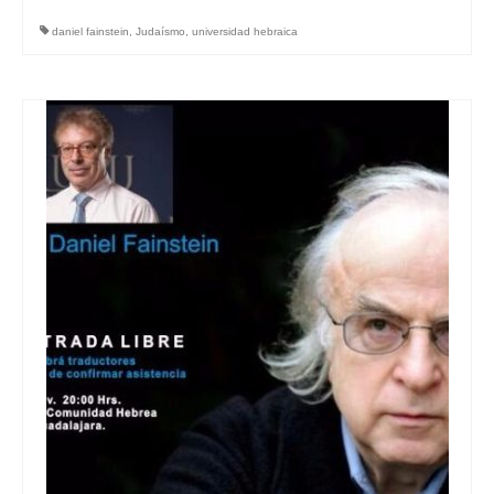
daniel fainstein
,
Judaísmo
,
universidad hebraica