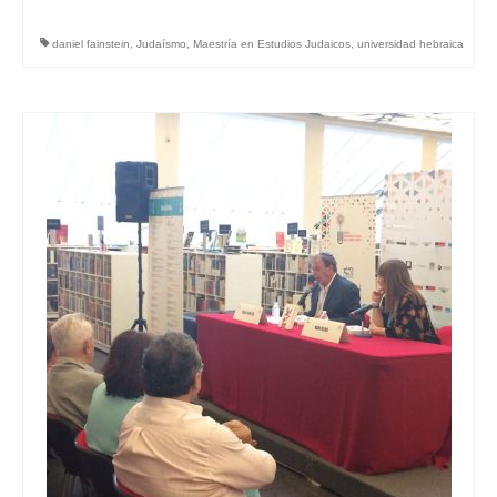
daniel fainstein
,
Judaísmo
,
Maestría en Estudios Judaicos
,
universidad hebraica