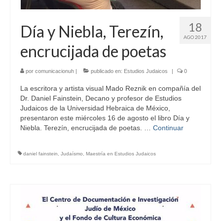
18
Día y Niebla, Terezín,
AGO 2017
encrucijada de poetas
por
comunicacionuh
|
publicado en:
Estudios Judaicos
|
0
La escritora y artista visual Mado Reznik en compañía del
Dr. Daniel Fainstein, Decano y profesor de Estudios
Judaicos de la Universidad Hebraica de México,
presentaron este miércoles 16 de agosto el libro Día y
Niebla. Terezín, encrucijada de poetas. …
Continuar
daniel fainstein
,
Judaísmo
,
Maestría en Estudios Judaicos