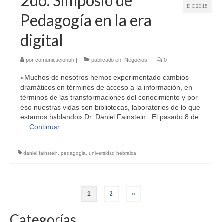
2do. Simposio de
DIC 2015
Pedagogía en la era
digital
por
comunicacionuh
|
publicado en:
Negocios
|
0
«Muchos de nosotros hemos experimentado cambios
dramáticos en términos de acceso a la información, en
términos de las transformaciones del conocimiento y por
eso nuestras vidas son bibliotecas, laboratorios de lo que
estamos hablando» Dr. Daniel Fainstein. El pasado 8 de
…
Continuar
daniel fainstein
,
pedagogia
,
universidad hebraica
Paginación
1
2
»
de
Categorías