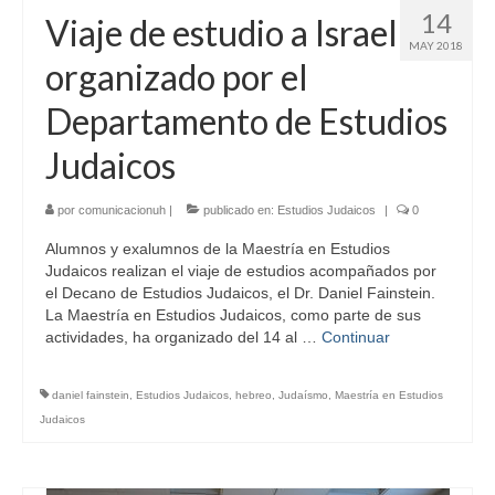
14
Viaje de estudio a Israel
MAY 2018
organizado por el
Departamento de Estudios
Judaicos
por
comunicacionuh
|
publicado en:
Estudios Judaicos
|
0
Alumnos y exalumnos de la Maestría en Estudios
Judaicos realizan el viaje de estudios acompañados por
el Decano de Estudios Judaicos, el Dr. Daniel Fainstein.
La Maestría en Estudios Judaicos, como parte de sus
actividades, ha organizado del 14 al …
Continuar
daniel fainstein
,
Estudios Judaicos
,
hebreo
,
Judaísmo
,
Maestría en Estudios
Judaicos