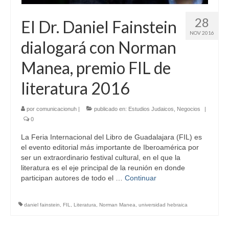
28
El Dr. Daniel Fainstein
NOV 2016
dialogará con Norman
Manea, premio FIL de
literatura 2016
por
comunicacionuh
|
publicado en:
Estudios Judaicos
,
Negocios
|
0
La Feria Internacional del Libro de Guadalajara (FIL) es
el evento editorial más importante de Iberoamérica por
ser un extraordinario festival cultural, en el que la
literatura es el eje principal de la reunión en donde
participan autores de todo el …
Continuar
daniel fainstein
,
FIL
,
Literatura
,
Norman Manea
,
universidad hebraica