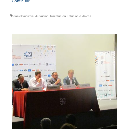
Continuar
daniel fainstein
,
Judaísmo
,
Maestría en Estudios Judaicos