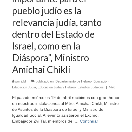
pueblo judío es la
relevancia judía, tanto
dentro del Estado de
Israel, como en la
Diáspora”, Ministro
Amichai Chikli
por
jobl
|
publicado en:
Departamento de Hebreo
,
Educación
,
Educación Judía
,
Educación Judía y Hebreo
,
Estudios Judaicos
|
0
El pasado miércoles 19 de abril recibimos con gran honor
en nuestras instalaciones al Mtro. Amichai Chikli, Ministro
de Asuntos de la Diáspora de Israel y Ministro de
Igualdad Social. Al evento asistieron el Excmo.
Embajador Zvi Tal, miembros del …
Continuar