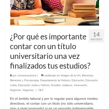
14
¿Por qué es importante
AGO 2023
contar con un título
universitario una vez
finalizados tus estudios?
por
comunicacionuh
|
publicado en:
Amigos de la UH
,
Bienestar
,
Bienestar y Psicoterapia
,
Departamento de Hebreo
,
Educación
,
Educación
Judía
,
Educación Judía y Hebreo
,
Estudios Judaicos
,
Innovación
,
Negocios
,
Negocios
|
0
En el ámbito laboral y por lo regular para algunos niveles
directivos, el contar con un título (no sólo universitario,
sino a nivel posgrado) sí es un requisito indispensable.