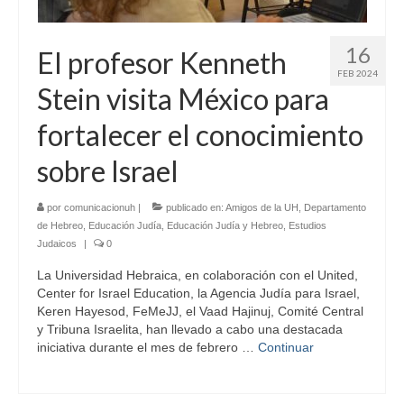
16
El profesor Kenneth
FEB 2024
Stein visita México para
fortalecer el conocimiento
sobre Israel
por
comunicacionuh
|
publicado en:
Amigos de la UH
,
Departamento
de Hebreo
,
Educación Judía
,
Educación Judía y Hebreo
,
Estudios
Judaicos
|
0
La Universidad Hebraica, en colaboración con el United,
Center for Israel Education, la Agencia Judía para Israel,
Keren Hayesod, FeMeJJ, el Vaad Hajinuj, Comité Central
y Tribuna Israelita, han llevado a cabo una destacada
iniciativa durante el mes de febrero …
Continuar