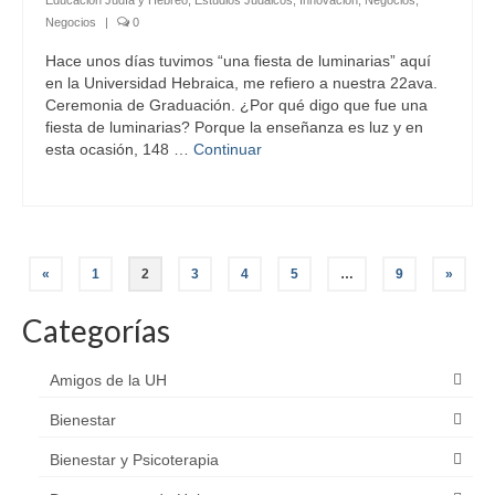
Negocios
|
0
Hace unos días tuvimos “una fiesta de luminarias” aquí
en la Universidad Hebraica, me refiero a nuestra 22ava.
Ceremonia de Graduación. ¿Por qué digo que fue una
fiesta de luminarias? Porque la enseñanza es luz y en
esta ocasión, 148 …
Continuar
Paginación
«
1
2
3
4
5
…
9
»
de
Categorías
entradas
Amigos de la UH
Bienestar
Bienestar y Psicoterapia