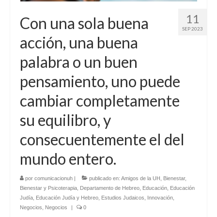
11
Con una sola buena
SEP 2023
acción, una buena
palabra o un buen
pensamiento, uno puede
cambiar completamente
su equilibro, y
consecuentemente el del
mundo entero.
por
comunicacionuh
|
publicado en:
Amigos de la UH
,
Bienestar
,
Bienestar y Psicoterapia
,
Departamento de Hebreo
,
Educación
,
Educación
Judía
,
Educación Judía y Hebreo
,
Estudios Judaicos
,
Innovación
,
Negocios
,
Negocios
|
0