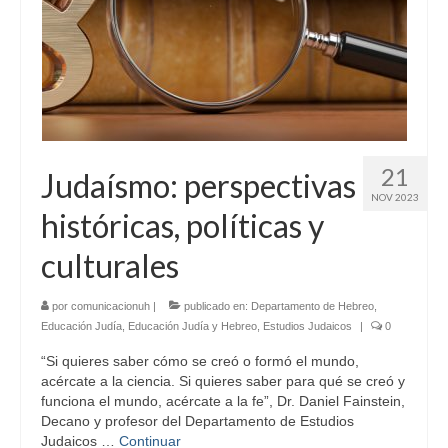
21
Judaísmo: perspectivas
NOV 2023
históricas, políticas y
culturales
por
comunicacionuh
|
publicado en:
Departamento de Hebreo
,
Educación Judía
,
Educación Judía y Hebreo
,
Estudios Judaicos
|
0
“Si quieres saber cómo se creó o formó el mundo,
acércate a la ciencia. Si quieres saber para qué se creó y
funciona el mundo, acércate a la fe”, Dr. Daniel Fainstein,
Decano y profesor del Departamento de Estudios
Judaicos …
Continuar