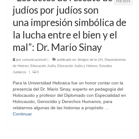
FEB 2024
judíos por judíos son
una impresión simbólica de
la lucha entre el bien y el
mal”: Dr. Mario Sinay
por
comunicacionuh
|
publicado en:
Amigos de la UH
,
Departamento
de Hebreo
,
Educación Judía
,
Educación Judía y Hebreo
,
Estudios
Judaicos
|
0
Para la Universidad Hebraica fue un honor contar con la
presencia del Dr. Mario Sinay, experto en pedagogía del
Holocausto y profesor del Diplomado con Especialidad en
Holocausto, Genocidio y Derechos Humanos, para
relatarnos algunas de las historias a propósito …
Continuar