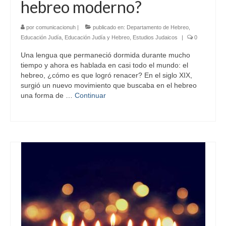
hebreo moderno?
por
comunicacionuh
|
publicado en:
Departamento de Hebreo
,
Educación Judía
,
Educación Judía y Hebreo
,
Estudios Judaicos
|
0
Una lengua que permaneció dormida durante mucho
tiempo y ahora es hablada en casi todo el mundo: el
hebreo, ¿cómo es que logró renacer? En el siglo XIX,
surgió un nuevo movimiento que buscaba en el hebreo
una forma de …
Continuar