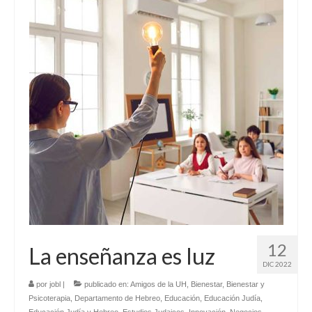
12
La enseñanza es luz
DIC 2022
por
jobl
|
publicado en:
Amigos de la UH
,
Bienestar
,
Bienestar y
Psicoterapia
,
Departamento de Hebreo
,
Educación
,
Educación Judía
,
Educación Judía y Hebreo
,
Estudios Judaicos
,
Innovación
,
Negocios
,