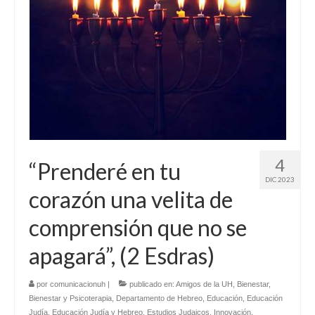
4
“Prenderé en tu
DIC 2023
corazón una velita de
comprensión que no se
apagará”, (2 Esdras)
por
comunicacionuh
|
publicado en:
Amigos de la UH
,
Bienestar
,
Bienestar y Psicoterapia
,
Departamento de Hebreo
,
Educación
,
Educación
Judía
,
Educación Judía y Hebreo
,
Estudios Judaicos
,
Innovación
,