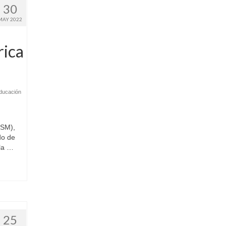
30
MAY 2022
rica
ducación
OSM),
do de
 la …
25