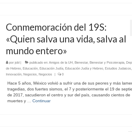
Conmemoración del 19S:
«Quien salva una vida, salva al
mundo entero»
por
jobl
|
publicado en:
Amigos de la UH
,
Bienestar
,
Bienestar y Psicoterapia
,
Dep
de Hebreo
,
Educación
,
Educación Judía
,
Educación Judía y Hebreo
,
Estudios Judaicos
,
Innovación
,
Negocios
,
Negocios
|
0
Hace 5 años, México volvió a sufrir una de sus peores y más lame
tragedias, dos fuertes sismos, el 7 y posteriormente el 19 de sept
de 2017, sacudieron el centro y sur del país, causando cientos de
muertes y …
Continuar