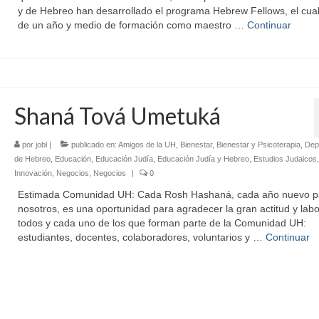
y de Hebreo han desarrollado el programa Hebrew Fellows, el cua
de un año y medio de formación como maestro …
Continuar
Shaná Tová Umetuká
por
jobl
|
publicado en:
Amigos de la UH
,
Bienestar
,
Bienestar y Psicoterapia
,
Dep
de Hebreo
,
Educación
,
Educación Judía
,
Educación Judía y Hebreo
,
Estudios Judaicos
,
Innovación
,
Negocios
,
Negocios
|
0
Estimada Comunidad UH: Cada Rosh Hashaná, cada año nuevo p
nosotros, es una oportunidad para agradecer la gran actitud y lab
todos y cada uno de los que forman parte de la Comunidad UH:
estudiantes, docentes, colaboradores, voluntarios y …
Continuar