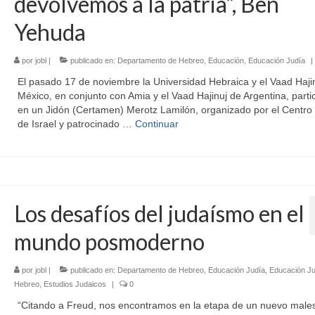
devolvemos a la patria”, Ben
Yehuda
por
jobl
|
publicado en:
Departamento de Hebreo
,
Educación
,
Educación Judía
|
El pasado 17 de noviembre la Universidad Hebraica y el Vaad Haji
México, en conjunto con Amia y el Vaad Hajinuj de Argentina, parti
en un Jidón (Certamen) Merotz Lamilón, organizado por el Centro 
de Israel y patrocinado …
Continuar
Los desafíos del judaísmo en el
mundo posmoderno
por
jobl
|
publicado en:
Departamento de Hebreo
,
Educación Judía
,
Educación Ju
Hebreo
,
Estudios Judaicos
|
0
“Citando a Freud, nos encontramos en la etapa de un nuevo males