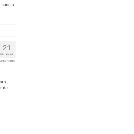
l consta
21
SEP 2022
artamento
ara
or de