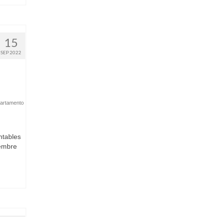
15
SEP 2022
artamento
ntables
iembre