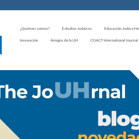
¿Quiénes somos?
Estudios Judaicos
Educación Judía y H
Innovación
Amigos de la UH
COACT International Journal