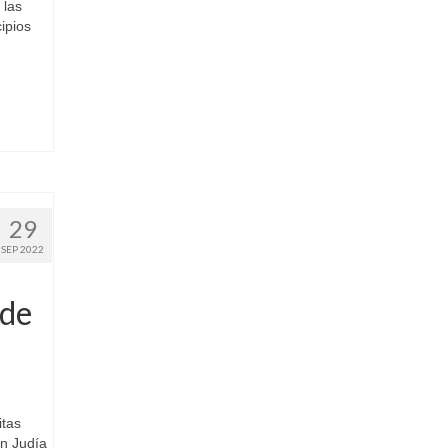
 las
cipios
29
SEP 2022
 de
itas
n Judía