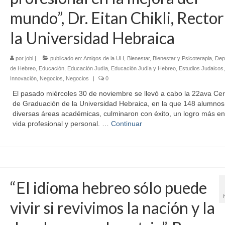
mundo”, Dr. Eitan Chikli, Rector
la Universidad Hebraica
por
jobl
|
publicado en:
Amigos de la UH
,
Bienestar
,
Bienestar y Psicoterapia
,
Dep
de Hebreo
,
Educación
,
Educación Judía
,
Educación Judía y Hebreo
,
Estudios Judaicos
,
Innovación
,
Negocios
,
Negocios
|
0
El pasado miércoles 30 de noviembre se llevó a cabo la 22ava Ce
de Graduación de la Universidad Hebraica, en la que 148 alumnos
diversas áreas académicas, culminaron con éxito, un logro más en
vida profesional y personal. …
Continuar
“El idioma hebreo sólo puede
vivir si revivimos la nación y la