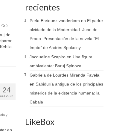
recientes
Perla Enriquez vanderkam
en
El padre
0
olvidado de la Modernidad: Juan de
nuj de
Prado. Presentación de la novela “El
ciparon
Kehila
Impío” de Andrés Spokoiny
Jacqueline Szapiro
en
Una figura
ambivalente: Baruj Spinoza
Gabriela de Lourdes Miranda Favela.
en
Sabiduría antigua de los principales
24
misterios de la existencia humana: la
OCT 2022
Cábala
día y
LikeBox
tar en