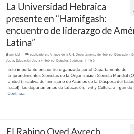
La Universidad Hebraica
presente en “Hamifgash:
encuentro de liderazgo de Amé
Latina”
por
jobl
|
publicado en:
Amigos de la UH
,
Departamento de Hebreo
,
Educación
,
E
Judía
,
Educación Judía y Hebreo
,
Estudios Judaicos
|
0
Este importante encuentro organizado por el Departamento de
Emprendimientos Sionistas de la Organización Sionista Mundial (
United (iniciativa del ministerio de Asuntos de la Diáspora del Esta
Israel), los departamentos de Educación, Ivrit y Cultura e Irgun de
Continuar
El Rabino Oved Avrech,