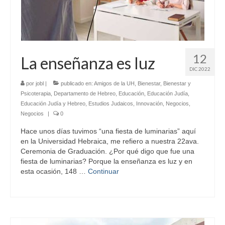
12
La enseñanza es luz
DIC 2022
por
jobl
|
publicado en:
Amigos de la UH
,
Bienestar
,
Bienestar y
Psicoterapia
,
Departamento de Hebreo
,
Educación
,
Educación Judía
,
Educación Judía y Hebreo
,
Estudios Judaicos
,
Innovación
,
Negocios
,
Negocios
|
0
Hace unos días tuvimos “una fiesta de luminarias” aquí
en la Universidad Hebraica, me refiero a nuestra 22ava.
Ceremonia de Graduación. ¿Por qué digo que fue una
fiesta de luminarias? Porque la enseñanza es luz y en
esta ocasión, 148 …
Continuar