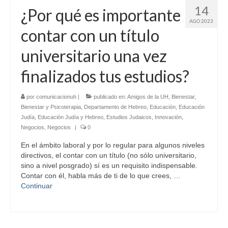
14
¿Por qué es importante
AGO 2023
contar con un título
universitario una vez
finalizados tus estudios?
por
comunicacionuh
|
publicado en:
Amigos de la UH
,
Bienestar
,
Bienestar y Psicoterapia
,
Departamento de Hebreo
,
Educación
,
Educación
Judía
,
Educación Judía y Hebreo
,
Estudios Judaicos
,
Innovación
,
Negocios
,
Negocios
|
0
En el ámbito laboral y por lo regular para algunos niveles
directivos, el contar con un título (no sólo universitario,
sino a nivel posgrado) sí es un requisito indispensable.
Contar con él, habla más de ti de lo que crees, …
Continuar