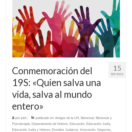
15
Conmemoración del
SEP 2022
19S: «Quien salva una
vida, salva al mundo
entero»
por
jobl
|
publicado en:
Amigos de la UH
,
Bienestar
,
Bienestar y
Psicoterapia
,
Departamento de Hebreo
,
Educación
,
Educación Judía
,
Educación Judía y Hebreo
,
Estudios Judaicos
,
Innovación
,
Negocios
,