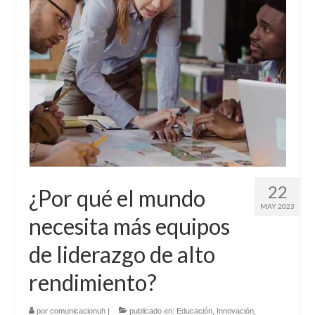
22
¿Por qué el mundo
MAY 2023
necesita más equipos
de liderazgo de alto
rendimiento?
por
comunicacionuh
|
publicado en:
Educación
,
Innovación
,