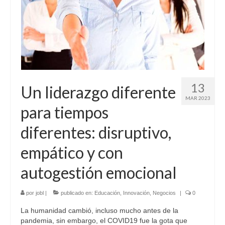
13
Un liderazgo diferente
MAR 2023
para tiempos
diferentes: disruptivo,
empático y con
autogestión emocional
por
jobl
|
publicado en:
Educación
,
Innovación
,
Negocios
|
0
La humanidad cambió, incluso mucho antes de la
pandemia, sin embargo, el COVID19 fue la gota que