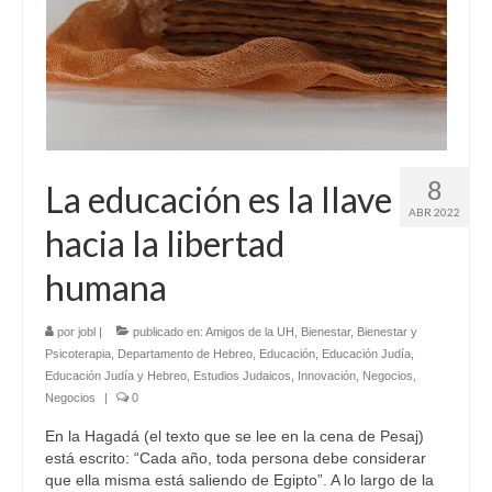
8
La educación es la llave
ABR 2022
hacia la libertad
humana
por
jobl
|
publicado en:
Amigos de la UH
,
Bienestar
,
Bienestar y
Psicoterapia
,
Departamento de Hebreo
,
Educación
,
Educación Judía
,
Educación Judía y Hebreo
,
Estudios Judaicos
,
Innovación
,
Negocios
,
Negocios
|
0
En la Hagadá (el texto que se lee en la cena de Pesaj)
está escrito: “Cada año, toda persona debe considerar
que ella misma está saliendo de Egipto”. A lo largo de la