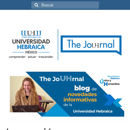
Buscar
por: