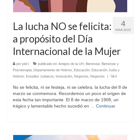
4
La lucha NO se felicita:
MAR 2022
a propósito del Día
Internacional de la Mujer
por
jobl
|
publicado en:
Amigos de la UH
,
Bienestar
,
Bienestar y
Psicoterapia
,
Departamento de Hebreo
,
Educación
,
Educación Judía y
Hebreo
,
Estudios Judaicos
,
Innovación
,
Negocios
,
Negocios
|
0
No se felicita, ni se festeja, ni se celebra, la lucha del 8 de
marzo se conmemora. Recordemos un poco el origen de
esta fecha tan importante. El 8 de marzo de 1908, un
trágico y lamentable hecho sucedió en …
Continuar