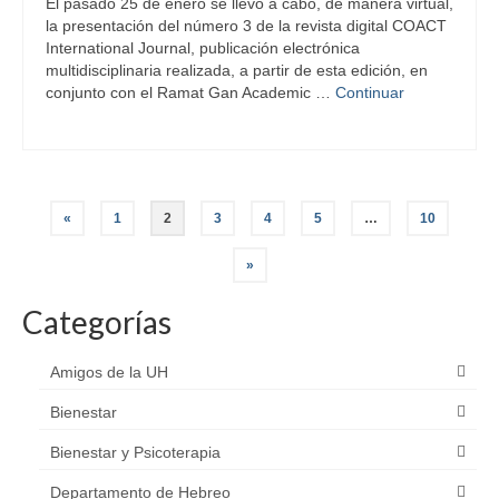
El pasado 25 de enero se llevó a cabo, de manera virtual,
la presentación del número 3 de la revista digital COACT
International Journal, publicación electrónica
multidisciplinaria realizada, a partir de esta edición, en
conjunto con el Ramat Gan Academic …
Continuar
Paginación
«
1
2
3
4
5
…
10
de
»
entradas
Categorías
Amigos de la UH
Bienestar
Bienestar y Psicoterapia
Departamento de Hebreo