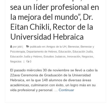
sea un líder profesional en
la mejora del mundo”, Dr.
Eitan Chikli, Rector de la
Universidad Hebraica
por
jobl
|
publicado en:
Amigos de la UH
,
Bienestar
,
Bienestar y
Psicoterapia
,
Departamento de Hebreo
,
Educación
,
Educación Judía
,
Educación Judía y Hebreo
,
Estudios Judaicos
,
Innovación
,
Negocios
,
Negocios
|
0
El pasado miércoles 30 de noviembre se llevó a cabo la
22ava Ceremonia de Graduación de la Universidad
Hebraica, en la que 148 alumnos de diversas áreas
académicas, culminaron con éxito, un logro más en su
vida profesional y personal. …
Continuar