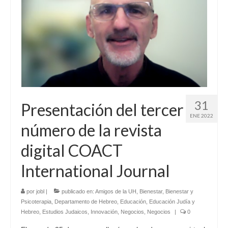
31
Presentación del tercer
ENE 2022
número de la revista
digital COACT
International Journal
por
jobl
|
publicado en:
Amigos de la UH
,
Bienestar
,
Bienestar y
Psicoterapia
,
Departamento de Hebreo
,
Educación
,
Educación Judía y
Hebreo
,
Estudios Judaicos
,
Innovación
,
Negocios
,
Negocios
|
0